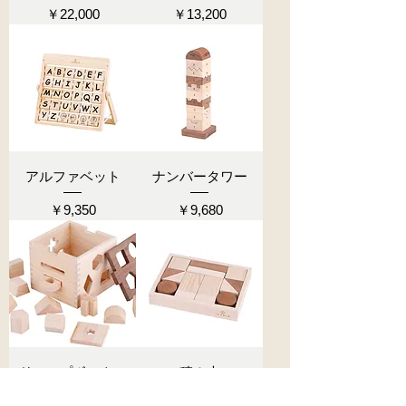
価格
価格
￥22,000
￥13,200
アルファベット
ナンバータワー
価格
価格
￥9,350
￥9,680
ドロップボックス
積み木
価格
価格
￥10,450
￥8,250