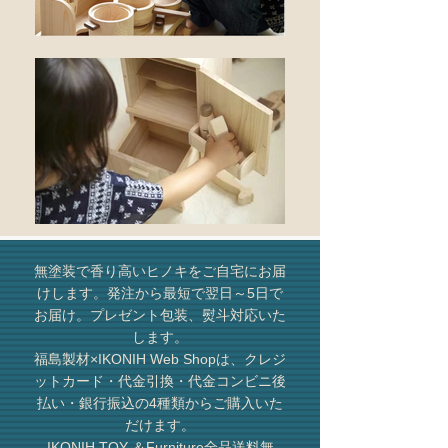
無塗装で香り高いヒノキをご自宅にお届
けします。発注から最短で翌日～5日で
お届け。プレゼント包装、熨斗対応いた
します。
​福島製材×IKONIH Web Shopは、クレジ
ットカード・代金引換・代金コンビニ後
払い・銀行振込の4種類からご購入いた
だけます。
​​IKONIH TOY ＆Furniture全品送料無