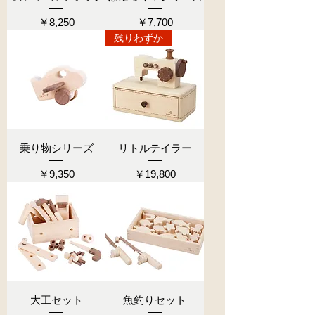
価格
価格
￥8,250
￥7,700
残りわずか
乗り物シリーズ
リトルテイラー
価格
価格
￥9,350
￥19,800
大工セット
魚釣りセット