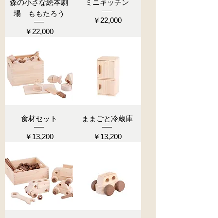
森の小さな絵本劇
ミニキッチン
場 ももたろう
価格
￥22,000
価格
￥22,000
食材セット
ままごと冷蔵庫
価格
価格
￥13,200
￥13,200