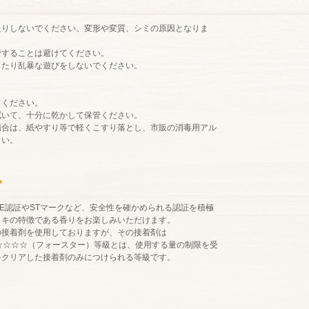
たりしないでください。変形や変質、シミの原因となりま
管することは避けてください。
したり乱暴な遊びをしないでください。
てください。
拭いて、十分に乾かして保管ください。
場合は、紙やすり等で軽くこすり落とし、市販の消毒用アル
さい。
◆
E認証やSTマークなど、安全性を確かめられる認証を積極
ノキの特徴である香りをお楽しみいただけます。
の接着剤を使用しておりますが、その接着剤は
☆☆☆☆（フォースター）等級とは、使用する量の制限を受
をクリアした接着剤のみにつけられる等級です。