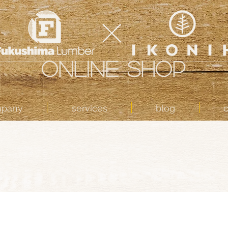
ONLINE SHOP
mpany
services
blog