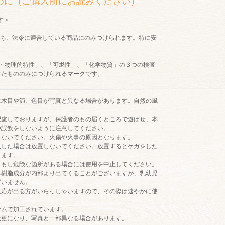
めに（ご購入前にお読みください）
す＞
ち、法令に適合している商品にのみつけられます。特に安
。
・物理的特性」、「可燃性」、「化学物質」の３つの検査
したもののみにつけられるマークです。
に木目や節、色目が写真と異なる場合があります。自然の風
配慮しておりますが、保護者のもの届くところで遊ばせ、本
や誤飲をしないように注意してください。
しないでください。火傷や火事の原因となります。
見した場合は放置しないでください。放置するとケガをした
ります。
、もし危険な箇所がある場合には使用を中止してください。
る樹脂成分が内部より出てくることがございますが、乳幼児
ざいません。
反応が出る方がいらっしゃいますので、その際は速やかに使
ナムで加工されています。
変更になり、写真と一部異なる場合があります。