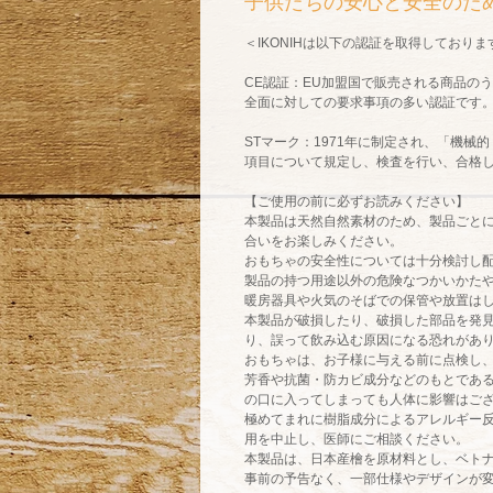
子供たちの安心と安全のた
＜
IKONIH
は以下の認証を取得しておりま
CE
認証：
EU
加盟国で販売される商品のう
全面に対しての要求事項の多い認証です
ST
マーク：
1971
年に制定され、「機械的
項目について規定し、検査を行い、合格
【ご使用の前に必ずお読みください】
本製品は天然自然素材のため、製品ごと
合いをお楽しみください。
おもちゃの安全性については十分検討し
製品の持つ用途以外の危険なつかいかた
暖房器具や火気のそばでの保管や放置は
本製品が破損したり、破損した部品を発
り、誤って飲み込む原因になる恐れがあ
おもちゃは、お子様に与える前に点検し
芳香や抗菌・防カビ成分などのもとであ
の口に入ってしまっても人体に影響はご
極めてまれに樹脂成分によるアレルギー
用を中止し、医師にご相談ください。
本製品は、日本産檜を原材料とし、ベト
事前の予告なく、一部仕様やデザインが