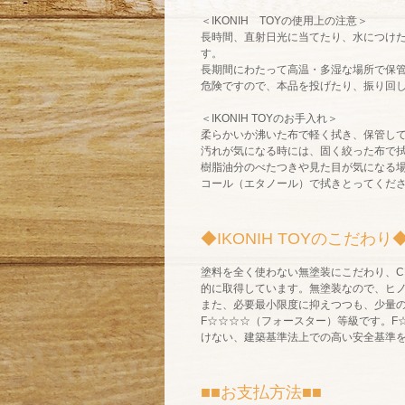
＜
IKONIH TOY
の使用上の注意＞
長時間、直射日光に当てたり、水につけ
す。
長期間にわたって高温・多湿な場所で保
危険ですので、本品を投げたり、振り回
＜
IKONIH TOY
のお手入れ＞
柔らかいか沸いた布で軽く拭き、保管し
汚れが気になる時には、固く絞った布で
樹脂油分のべたつきや見た目が気になる
コール（エタノール）で拭きとってくだ
◆IKONIH TOYのこだわり
塗料を全く使わない無塗装にこだわり、C
的に取得しています。無塗装なので、ヒ
また、必要最小限度に抑えつつも、少量
F☆☆☆☆（フォースター）等級です。F
けない、建築基準法上での高い安全基準
■■お支払方法■■