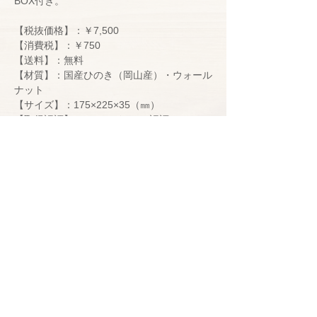
BOX付き。
【税抜価格】：￥7,500
【消費税】：￥750
【送料】：無料
【材質】：国産ひのき（岡山産）・ウォール
ナット
【サイズ】：175×225×35（㎜）
【取得認証】：STマーク・CE認証
子供たちの安心と安全のため
に（ご購入前にお読みくださ
い）
＜
IKONIH
は以下の認証を取得しております＞
◆IKONIH TOYのこだわり◆
CE
認証：
EU
加盟国で販売される商品のうち、法令
に適合している商品にのみつけられます。特に安全
塗料を全く使わない無塗装にこだわり、CE認証や
面に対しての要求事項の多い認証です。
■■お支払方法■■
STマークなど、安全性を確かめられる認証を積極的
に取得しています。無塗装なので、ヒノキの特徴で
ST
マーク：
1971
年に制定され、「機械的・物理的
ある香りをお楽しみいただけます。
【オンライン決済】
特性」、「可燃性」、「化学物質」の３つの検査項