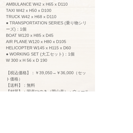
AMBULANCE W42 x H65 x D110
TAXI W42 x H50 x D100
TRUCK W42 x H68 x D110
● TRANSPORTATION SERIES (乗り物シリ
ーズ)：1個
BOAT W120 x H85 x D45
AIR PLANE W120 x H80 x D105
HELICOPTER W145 x H115 x D60
● WORKING SET (大工セット)：1個
W 300 x H 56 x D 190
【税込価格】：￥39,050→￥36,000（セッ
ト価格）
【送料】：無料
【材質】：国産ひのき（岡山産）・ウォール
ナット
【サイズ】：245×305×210（㎜）
【取得認証】：STマーク・CE認証
子供たちの安心と安全のため