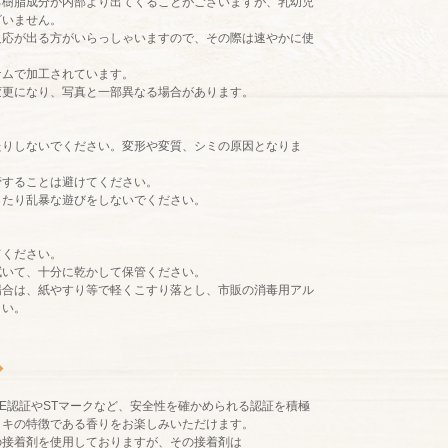
る樹脂成分が内部より出てくることがございますが、乳幼児
ざいません。
反応が出る方がいらっしゃいますので、その際は速やかに使
ナムで加工されています。
変更になり、写真と一部異なる場合があります。
たりしないでください。変形や変質、シミの原因となりま
管することは避けてください。
したり乱暴な遊びをしないでください。
てください。
拭いて、十分に乾かして保管ください。
場合は、紙やすり等で軽くこすり落とし、市販の消毒用アル
さい。
◆
E認証やSTマークなど、安全性を確かめられる認証を積極
ノキの特徴である香りをお楽しみいただけます。
の接着剤を使用しておりますが、その接着剤は