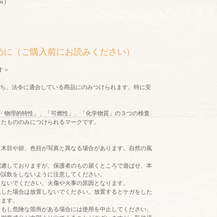
㎜）
めに（ご購入前にお読みください）
す＞
ち、法令に適合している商品にのみつけられます。特に安
。
・物理的特性」、「可燃性」、「化学物質」の３つの検査
したもののみにつけられるマークです。
に木目や節、色目が写真と異なる場合があります。自然の風
配慮しておりますが、保護者のもの届くところで遊ばせ、本
や誤飲をしないように注意してください。
しないでください。火傷や火事の原因となります。
見した場合は放置しないでください。放置するとケガをした
ります。
、もし危険な箇所がある場合には使用を中止してください。