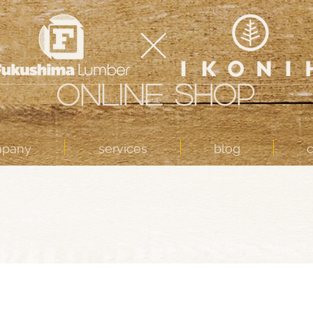
ONLINE SHOP
mpany
services
blog