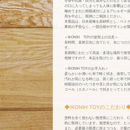
芳香や抗菌・防カビ成分などのもとであ
の口に入ってしまっても人体に影響はご
極めてまれに樹脂成分によるアレルギー
用を中止し、医師にご相談ください。
本製品は、日本産檜を原材料とし、ベト
事前の予告なく、一部仕様やデザインが
＜
IKONIH TOY
の使用上の注意＞
長時間、直射日光に当てたり、水につけ
す。
長期間にわたって高温・多湿な場所で保
危険ですので、本品を投げたり、振り回
＜
IKONIH TOY
のお手入れ＞
柔らかいか沸いた布で軽く拭き、保管し
汚れが気になる時には、固く絞った布で
樹脂油分のべたつきや見た目が気になる
コール（エタノール）で拭きとってくだ
◆IKONIH TOYのこだわり
塗料を全く使わない無塗装にこだわり、C
的に取得しています。無塗装なので、ヒ
また、必要最小限度に抑えつつも、少量