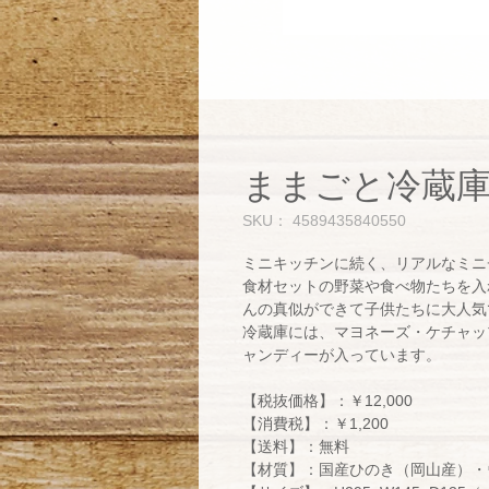
ままごと冷蔵
SKU： 4589435840550
ミニキッチンに続く、リアルなミニ
食材セットの野菜や食べ物たちを入
んの真似ができて子供たちに大人気
冷蔵庫には、マヨネーズ・ケチャッ
ャンディーが入っています。
【税抜価格】：￥12,000
【消費税】：￥1,200
【送料】：無料
【材質】：国産ひのき（岡山産）・