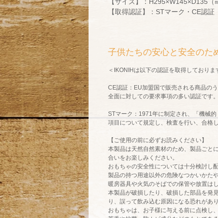
【サイズ】：H295×W145×D135（
【取得認証】：STマーク・CE認証
子供たちの安心と安全のた
＜
IKONIH
は以下の認証を取得しておりま
CE
認証：
EU
加盟国で販売される商品のう
全面に対しての要求事項の多い認証です
ST
マーク：
1971
年に制定され、「機械的
項目について規定し、検査を行い、合格
【ご使用の前に必ずお読みください】
本製品は天然自然素材のため、製品ごと
合いをお楽しみください。
おもちゃの安全性については十分検討し
製品の持つ用途以外の危険なつかいかた
暖房器具や火気のそばでの保管や放置は
本製品が破損したり、破損した部品を発
り、誤って飲み込む原因になる恐れがあ
おもちゃは、お子様に与える前に点検し