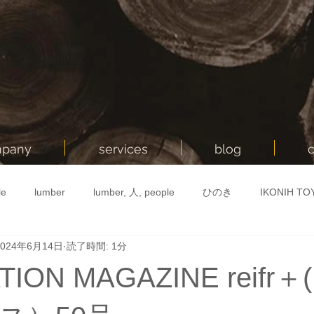
mpany
services
blog
le
lumber
lumber, 人, people
ひのき
IKONIH 
2024年6月14日
読了時間: 1分
外
IKONIH
美作市
あいこにー
韓国
知育
TION MAGAZINE reifr
ント
TOY