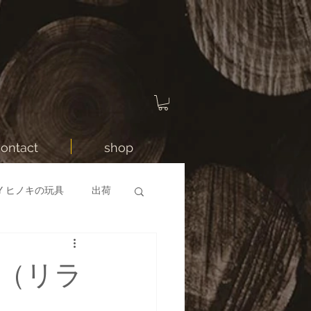
contact
shop
TOY ヒノキの玩具
出荷
岡山県
おままごと
＋(（リラ