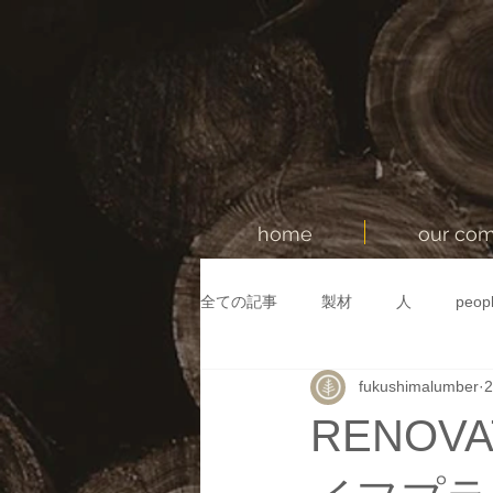
home
our co
全ての記事
製材
人
peop
fukushimalumber
IKONIH TOYヒノキの玩具
海
RENOVA
アイコニー
クリスマスプレゼ