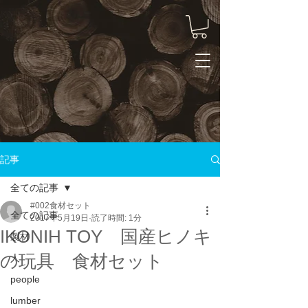
記事
全ての記事
#002食材セット
全ての記事
2017年5月19日
読了時間: 1分
IKONIH TOY 国産ヒノキ
製材
の玩具 食材セット
人
people
lumber