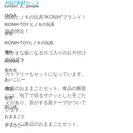
#002食材セット
lumber, 人, people
ひのき
国産ヒノキの玩具“IKONIH”ブランド！
IKONIH TOY ヒノキの玩具
販売間近！
出荷
IKONIH TOYヒノキの玩具
海外
蓋がまな板になるロゴ入りのお片付け
BOX尽き
IKONIH
美作市
カトラリーもセットになっています。
あいこにー
食品のおままごとセット。食品の断面
韓国
には、包丁で切るザクッとした手ごた
知育
えがあり、音がする面テープがついて
岡山県
います。
おままごと
かわいい食品のおままごとセット。
アイコニー