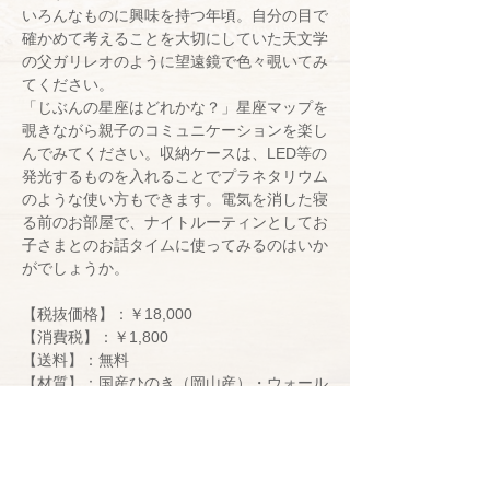
いろんなものに興味を持つ年頃。自分の目で
確かめて考えることを大切にしていた天文学
の父ガリレオのように望遠鏡で色々覗いてみ
てください。
「じぶんの星座はどれかな？」星座マップを
覗きながら親子のコミュニケーションを楽し
んでみてください。収納ケースは、LED等の
発光するものを入れることでプラネタリウム
のような使い方もできます。電気を消した寝
る前のお部屋で、ナイトルーティンとしてお
子さまとのお話タイムに使ってみるのはいか
がでしょうか。
【税抜価格】：￥18,000
【消費税】：￥1,800
【送料】：無料
【材質】：国産ひのき（岡山産）・ウォール
ナット レンズ部分：アクリル
【サイズ】：W190ｘＤ126ｘＨ115（㎜）
【取得認証】：STマーク・CE認証