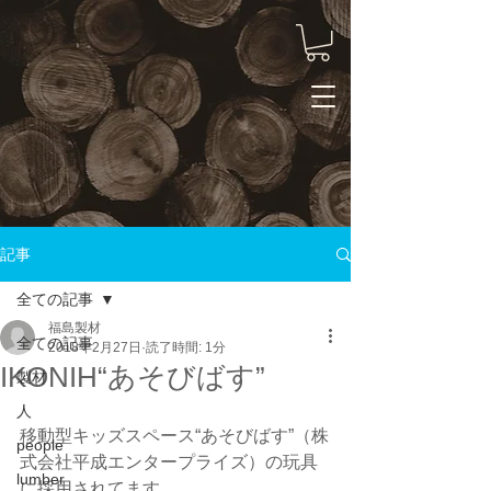
記事
全ての記事
福島製材
全ての記事
2018年2月27日
読了時間: 1分
IKONIH“あそびばす”
製材
人
移動型キッズスペース“あそびばす”（株
people
式会社平成エンタープライズ）の玩具
lumber
に採用されてます。