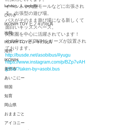
lumber, 人, people
イベントや大型モールなどに出張され
る、出張型の遊び場。
ひのき
バスがそのまま遊び場になる新しくて
IKONIH TOY ヒノキの玩具
面白いキッズスペース。
出荷
関東圏を中心に活躍されています！
その中に、IKONIHシリーズが設置され
IKONIH TOYヒノキの玩具
ております。
海外
http://busde.net/asobibus/#yugu
IKONIH
https://www.instagram.com/p/BZp7vAH
美作市
g55u/?taken-by=asobi.bus
あいこにー
韓国
知育
岡山県
おままごと
アイコニー